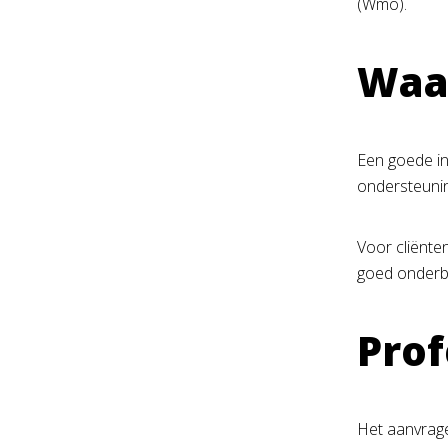
(Wmo).
Waar
Een goede in
ondersteunin
Voor cliënten
goed onderbo
Prof
Het aanvrage