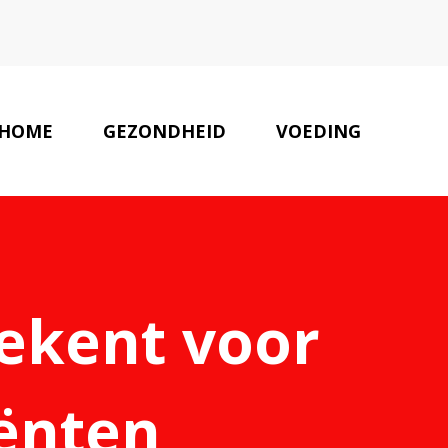
HOME
GEZONDHEID
VOEDING
UWS
AUTEURS
ONZE PARTNERS
CONTACT
tekent voor
iënten