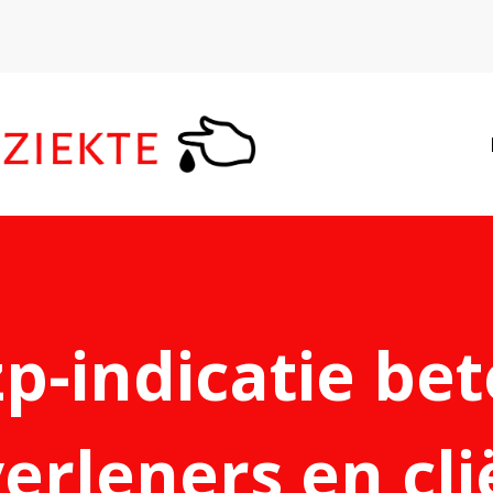
LAATSTE NIE
p-indicatie be
erleners en cl