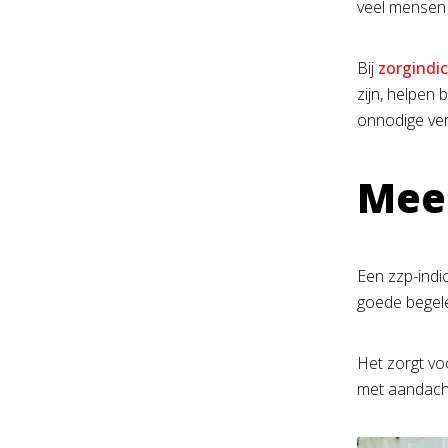
veel mensen 
Bij
zorgindic
zijn, helpen
onnodige ver
Meer
Een zzp-indi
goede begele
Het zorgt vo
met aandach