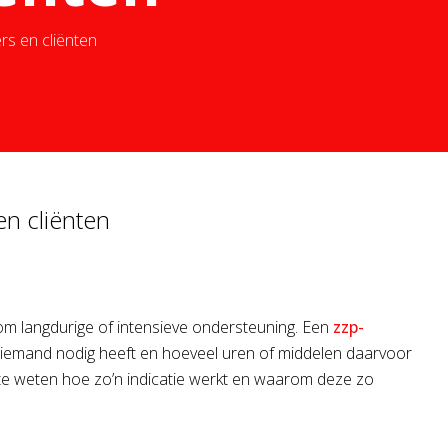
rs en cliënten
en cliënten
 om langdurige of intensieve ondersteuning. Een
zzp-
org iemand nodig heeft en hoeveel uren of middelen daarvoor
m te weten hoe zo’n indicatie werkt en waarom deze zo