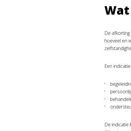
Wat 
De afkorting
hoeveel en w
zelfstandighe
Een indicati
begeleiding
persoonlij
behandeli
ondersteu
De indicatie