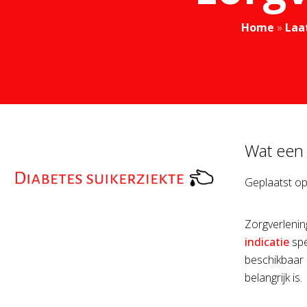
Home
»
Laa
Wat een 
Geplaatst o
Zorgverlenin
indicatie
spe
beschikbaar 
belangrijk is.