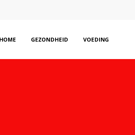
HOME
GEZONDHEID
VOEDING
UWS
AUTEURS
ONZE PARTNERS
CONTACT